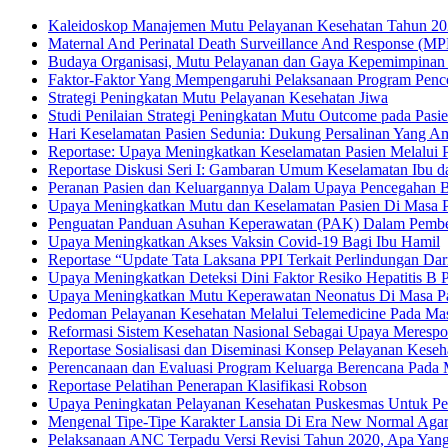
Kaleidoskop Manajemen Mutu Pelayanan Kesehatan Tahun 2
Maternal And Perinatal Death Surveillance And Response (M
Budaya Organisasi, Mutu Pelayanan dan Gaya Kepemimpinan 
Faktor-Faktor Yang Mempengaruhi Pelaksanaan Program Pence
Strategi Peningkatan Mutu Pelayanan Kesehatan Jiwa
Studi Penilaian Strategi Peningkatan Mutu Outcome pada Pasi
Hari Keselamatan Pasien Sedunia: Dukung Persalinan Yang A
Reportase: Upaya Meningkatkan Keselamatan Pasien Melalui
Reportase Diskusi Seri I: Gambaran Umum Keselamatan Ibu d
Peranan Pasien dan Keluargannya Dalam Upaya Pencegahan B
Upaya Meningkatkan Mutu dan Keselamatan Pasien Di Masa Pand
Penguatan Panduan Asuhan Keperawatan (PAK) Dalam Pembe
Upaya Meningkatkan Akses Vaksin Covid-19 Bagi Ibu Hamil
Reportase “Update Tata Laksana PPI Terkait Perlindungan Dar
Upaya Meningkatkan Deteksi Dini Faktor Resiko Hepatitis B 
Upaya Meningkatkan Mutu Keperawatan Neonatus Di Masa P
Pedoman Pelayanan Kesehatan Melalui Telemedicine Pada Ma
Reformasi Sistem Kesehatan Nasional Sebagai Upaya Meres
Reportase Sosialisasi dan Diseminasi Konsep Pelayanan Keseh
Perencanaan dan Evaluasi Program Keluarga Berencana Pad
Reportase Pelatihan Penerapan Klasifikasi Robson
Upaya Peningkatan Pelayanan Kesehatan Puskesmas Untuk P
Mengenal Tipe-Tipe Karakter Lansia Di Era New Normal Agar 
Pelaksanaan ANC Terpadu Versi Revisi Tahun 2020, Apa Yan