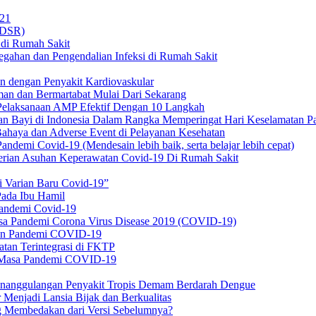
021
PDSR)
di Rumah Sakit
gahan dan Pengendalian Infeksi di Rumah Sakit
en dengan Penyakit Kardiovaskular
man dan Bermartabat Mulai Dari Sekarang
 Pelaksanaan AMP Efektif Dengan 10 Langkah
an Bayi di Indonesia Dalam Rangka Memperingat Hari Keselamatan P
ahaya dan Adverse Event di Pelayanan Kesehatan
emi Covid-19 (Mendesain lebih baik, serta belajar lebih cepat)
rian Asuhan Keperawatan Covid-19 Di Rumah Sakit
i Varian Baru Covid-19”
Pada Ibu Hamil
andemi Covid-19
sa Pandemi Corona Virus Disease 2019 (COVID-19)
pon Pandemi COVID-19
atan Terintegrasi di FKTP
a Masa Pandemi COVID-19
enanggulangan Penyakit Tropis Demam Berdarah Dengue
Menjadi Lansia Bijak dan Berkualitas
g Membedakan dari Versi Sebelumnya?