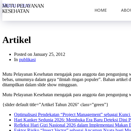
Skip to content
HOME
ABO
Artikel
Posted on
January 25, 2012
In
publikasi
Mutu Pelayanan Kesehatan mengajak para anggota dan pengunjung web 
bebas, umumnya dalam gaya “ilmiah ringan populer”. Bahan artikel da
ditampilkan dalam slide show mingguan.
Mutu Pelayanan Kesehatan mengajak para anggota dan pengunjung web i
{slider default title=”Artikel Tahun 2026″ class=”green”}
Optimalisasi Pendekatan “Project Management” sebagai Kunc
Hari Kanker Sedunia 2026: Membuka Era Baru Deteksi Dini P
Refleksi Hari Gizi Nasional 2026 dalam Implementasi Makan B
Faktor Risiko “Insect Vector” sebagai Ancaman Nyata bagi M