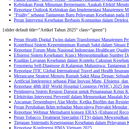
Kebijakan Pajak Minuman Berpemanis: Apakah Efektif Mendo
Reportase Outlook Kebijakan dan Implementasi Manajemen Mu
“Frailty” sebagai Tantangan Baru Pelayanan Kesehatan pada 
Peran Intervensi Kesehatan Berbasis Komunitas dalam Deteksi 
{slider default title=”Artikel Tahun 2025″ class=”green”}
Peran Health Digital Twins dalam Transformasi Manajemen P
Kontribusi Sistem Kepemimpinan Rumah Sakit dalam Situasi B
Reportase Forum Mutu Nasional Indonesian Healthcare Qual
Efisiensi Sistem Kesehatan: Kunci Mengoptimalkan Sumber 
Kualitas Layanan Kesehatan dalam Konteks Cakupan Kesehata
Fenomena Self-Diagnose di Kalangan Mahasiswa: Tantangan 
Reportase ITIC Global International Travel and Health Insura
Merancang Strategi Menuju Rumah Sakit Masa Depan: Sebuah
Artificial Intelegence sebagai Pilar Inovasi Mutu, Efisiensi, 
Reportase 48th IHF World Hospital Congress (WHC) 2025 Inter
Pentingnya Sistem Respon Darurat untuk Penanganan Krisis K
Efektivitas Intervensi Preventif dalam Menurunkan Masalah K
Ancaman Tersembunyi Alat Medis: Ketika Biofilm dan Resiste
Peran Perubahan Iklim terhadap Munculnya Penyakit Menular
Reportase Webinar Memahami konsep ERAS (Enhanced Recovery A
Peran Tobacco Treatment Specialist (TTS) dalam Mewujudkan
Tinjauan Sistematis Kesenjangan Kesehatan dalam Pelayanan K
Reportase Konferensi HMA Vietnam 2025