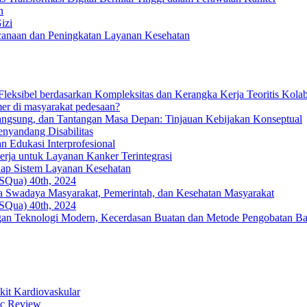
n
izi
ncanaan dan Peningkatan Layanan Kesehatan
ksibel berdasarkan Kompleksitas dan Kerangka Kerja Teoritis Kolab
er di masyarakat pedesaan?
angsung, dan Tantangan Masa Depan: Tinjauan Kebijakan Konseptual
nyandang Disabilitas
n Edukasi Interprofesional
ja untuk Layanan Kanker Terintegrasi
adap Sistem Layanan Kesehatan
(ISQua) 40th, 2024
 Swadaya Masyarakat, Pemerintah, dan Kesehatan Masyarakat
(ISQua) 40th, 2024
gan Teknologi Modern, Kecerdasan Buatan dan Metode Pengobatan Ba
kit Kardiovaskular
tic Review