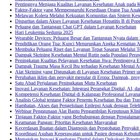
Pentingnya Menjaga Kualitas Layanan Kesehatan Anak pada K
Faktor-Faktor yang Mempengaruhi Kesediaan Orang Tua Anak 
Melawan Kolera Melalui Kekuatan Komunitas dan Sistem Kes
Disparitas dalam Akses Layanan Kesehatan Hepatitis B di Popu
Peluang dan Tantangan Chat GPT dalam Layanan Kesehatan
Hari Leukemia Sedunia 2025
Wearable Devices: Peluang Besar dan Tantangan Nyata dalam 
Pendidikan Orang Tua: Kunci Menurunkan Angka Kematian 
Membuka Peluang Riset dan Layanan Tepat Sasaran Melalui 
Dampak Skrining Kesehatan Mental Rutin pada Populasi Peraw
Peningkatan Kualitas Pelayanan Kesehatan Jiwa: Pentingnya Ev
Dampak Trauma Masa Kecil Ibu terhadap Kesehatan Mental A
Alat Skrining yang Digunakan di Layanan Kesehatan Primer u
Perubahan iklim dan penyakit menular di Eropa: Dampak, proy
Satu Abad Perjalanan Peningkatan Mutu Kesehatan
Inovasi Layanan Kesehatan: Integrasi Perangkat Digital, AI,
Kompetensi Kesehatan Digital di Kalangan Profesional Layana
Analisis Global tentang Faktor Penentu Kesehatan Ibu dan Tra
Hambatan, Akses dan Pengelolaan Epilepsi Anak dengan Teleh
Webinar Penggunaan Alat Bantu Pengambilan Keputusan Klini
Tinjauan Faktor-Faktor yang Berhubungan dengan Pengalama
Keamanan Pangan: Prioritas Kesehatan Masyarakat
Kecerdasan Buatan dalam Diagnosis dan Pengobatan Penyakit
Koordinasi Asuhan Keperawatan untuk Pasien dengan Kebutu
Memajukan Inovasi Kesehatan Digital dalam Onkologi: Priorita