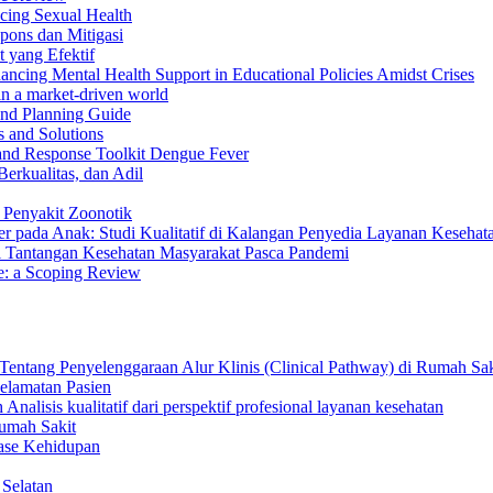
ncing Sexual Health
spons dan Mitigasi
 yang Efektif
ncing Mental Health Support in Educational Policies Amidst Crises
 in a market-driven world
and Planning Guide
s and Solutions
nd Response Toolkit Dengue Fever
erkualitas, dan Adil
 Penyakit Zoonotik
r pada Anak: Studi Kualitatif di Kalangan Penyedia Layanan Kesehat
i Tantangan Kesehatan Masyarakat Pasca Pandemi
e: a Scoping Review
 Tentang Penyelenggaraan Alur Klinis (Clinical Pathway) di Rumah Sak
elamatan Pasien
alisis kualitatif dari perspektif profesional layanan kesehatan
Rumah Sakit
Fase Kehidupan
 Selatan