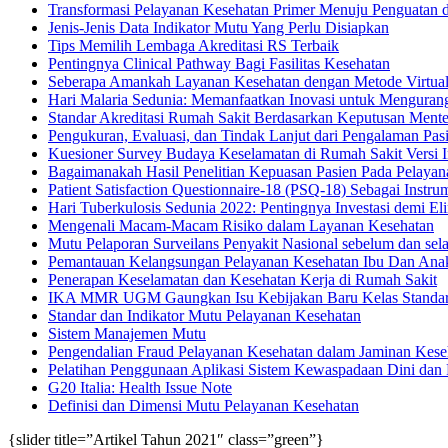
Transformasi Pelayanan Kesehatan Primer Menuju Penguatan d
Jenis-Jenis Data Indikator Mutu Yang Perlu Disiapkan
Tips Memilih Lembaga Akreditasi RS Terbaik
Pentingnya Clinical Pathway Bagi Fasilitas Kesehatan
Seberapa Amankah Layanan Kesehatan dengan Metode Virtual
Hari Malaria Sedunia: Memanfaatkan Inovasi untuk Mengura
Standar Akreditasi Rumah Sakit Berdasarkan Keputusan Men
Pengukuran, Evaluasi, dan Tindak Lanjut dari Pengalaman Pas
Kuesioner Survey Budaya Keselamatan di Rumah Sakit Versi I
Bagaimanakah Hasil Penelitian Kepuasan Pasien Pada Pelayana
Patient Satisfaction Questionnaire-18 (PSQ-18) Sebagai Instr
Hari Tuberkulosis Sedunia 2022: Pentingnya Investasi demi El
Mengenali Macam-Macam Risiko dalam Layanan Kesehatan
Mutu Pelaporan Surveilans Penyakit Nasional sebelum dan se
Pemantauan Kelangsungan Pelayanan Kesehatan Ibu Dan Anak
Penerapan Keselamatan dan Kesehatan Kerja di Rumah Sakit
IKA MMR UGM Gaungkan Isu Kebijakan Baru Kelas Standa
Standar dan Indikator Mutu Pelayanan Kesehatan
Sistem Manajemen Mutu
Pengendalian Fraud Pelayanan Kesehatan dalam Jaminan Kese
Pelatihan Penggunaan Aplikasi Sistem Kewaspadaan Dini dan
G20 Italia: Health Issue Note
Definisi dan Dimensi Mutu Pelayanan Kesehatan
{slider title=”Artikel Tahun 2021″ class=”green”}