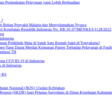
an Peningkatan Pelayanan yang Lebih Berkualitas
 ?
ngi Beban Penyakit Malaria dan Menyelamatkan Nyawa
teri Kesehatan Republik Indonesia No. HK.01.07/MENKES/1128/2022
ien
ndonesia
nan Poliklinik Mata di Salah Satu Rumah Sakit di Yogyakarta?
umen Yang Dapat Menilai Kepuasan Pasien Terhadap Pelayanan di Fasil
iminasi TB
lama COVID-19 di Indonesia
 di Indonesia
r RS
hatan Nasional (JKN): Usulan Kebijakan
 Respon (SKDR) bagi Petugas Surveilans di Dinas Kesehatan Kabupat