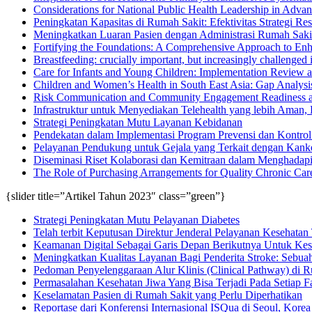
Considerations for National Public Health Leadership in Adva
Peningkatan Kapasitas di Rumah Sakit: Efektivitas Strategi Re
Meningkatkan Luaran Pasien dengan Administrasi Rumah Sakit
Fortifying the Foundations: A Comprehensive Approach to Enha
Breastfeeding: crucially important, but increasingly challenged
Care for Infants and Young Children: Implementation Review 
Children and Women’s Health in South East Asia: Gap Analysi
Risk Communication and Community Engagement Readiness a
Infrastruktur untuk Menyediakan Telehealth yang lebih Aman, B
Strategi Peningkatan Mutu Layanan Kebidanan
Pendekatan dalam Implementasi Program Prevensi dan Kontrol
Pelayanan Pendukung untuk Gejala yang Terkait dengan Kanke
Diseminasi Riset Kolaborasi dan Kemitraan dalam Menghadap
The Role of Purchasing Arrangements for Quality Chronic Car
{slider title=”Artikel Tahun 2023″ class=”green”}
Strategi Peningkatan Mutu Pelayanan Diabetes
Telah terbit Keputusan Direktur Jenderal Pelayanan Kesehatan
Keamanan Digital Sebagai Garis Depan Berikutnya Untuk Kes
Meningkatkan Kualitas Layanan Bagi Penderita Stroke: Sebuah An
Pedoman Penyelenggaraan Alur Klinis (Clinical Pathway) di 
Permasalahan Kesehatan Jiwa Yang Bisa Terjadi Pada Setiap 
Keselamatan Pasien di Rumah Sakit yang Perlu Diperhatikan
Reportase dari Konferensi Internasional ISQua di Seoul, Korea