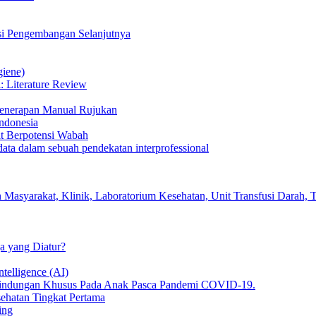
si Pengembangan Selanjutnya
iene)
 Literature Review
 Penerapan Manual Rujukan
ndonesia
t Berpotensi Wabah
data dalam sebuah pendekatan interprofessional
Masyarakat, Klinik, Laboratorium Kesehatan, Unit Transfusi Darah, T
a yang Diatur?
ntelligence (AI)
rlindungan Khusus Pada Anak Pasca Pandemi COVID-19.
sehatan Tingkat Pertama
ing