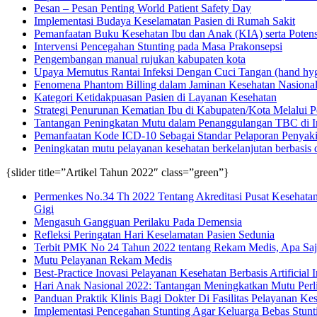
Pesan – Pesan Penting World Patient Safety Day
Implementasi Budaya Keselamatan Pasien di Rumah Sakit
Pemanfaatan Buku Kesehatan Ibu dan Anak (KIA) serta Poten
Intervensi Pencegahan Stunting pada Masa Prakonsepsi
Pengembangan manual rujukan kabupaten kota
Upaya Memutus Rantai Infeksi Dengan Cuci Tangan (hand hyg
Fenomena Phantom Billing dalam Jaminan Kesehatan Nasional:
Kategori Ketidakpuasan Pasien di Layanan Kesehatan
Strategi Penurunan Kematian Ibu di Kabupaten/Kota Melalui
Tantangan Peningkatan Mutu dalam Penanggulangan TBC di I
Pemanfaatan Kode ICD-10 Sebagai Standar Pelaporan Penyaki
Peningkatan mutu pelayanan kesehatan berkelanjutan berbasis 
{slider title=”Artikel Tahun 2022″ class=”green”}
Permenkes No.34 Th 2022 Tentang Akreditasi Pusat Kesehatan 
Gigi
Mengasuh Gangguan Perilaku Pada Demensia
Refleksi Peringatan Hari Keselamatan Pasien Sedunia
Terbit PMK No 24 Tahun 2022 tentang Rekam Medis, Apa Saj
Mutu Pelayanan Rekam Medis
Best-Practice Inovasi Pelayanan Kesehatan Berbasis Artificial I
Hari Anak Nasional 2022: Tantangan Meningkatkan Mutu Pe
Panduan Praktik Klinis Bagi Dokter Di Fasilitas Pelayanan Ke
Implementasi Pencegahan Stunting Agar Keluarga Bebas Stunt