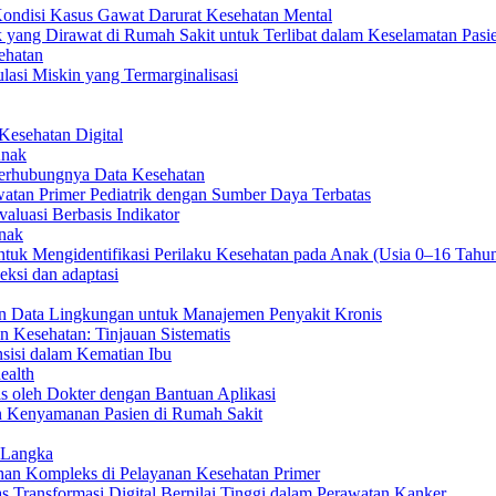
ondisi Kasus Gawat Darurat Kesehatan Mental
yang Dirawat di Rumah Sakit untuk Terlibat dalam Keselamatan Pasi
ehatan
lasi Miskin yang Termarginalisasi
Kesehatan Digital
Anak
Terhubungnya Data Kesehatan
atan Primer Pediatrik dengan Sumber Daya Terbatas
aluasi Berbasis Indikator
nak
ntuk Mengidentifikasi Perilaku Kesehatan pada Anak (Usia 0–16 Tahu
eksi dan adaptasi
 dan Data Lingkungan untuk Manajemen Penyakit Kronis
n Kesehatan: Tinjauan Sistematis
nsisi dalam Kematian Ibu
ealth
s oleh Dokter dengan Bantuan Aplikasi
n Kenyamanan Pasien di Rumah Sakit
 Langka
han Kompleks di Pelayanan Kesehatan Primer
s Transformasi Digital Bernilai Tinggi dalam Perawatan Kanker