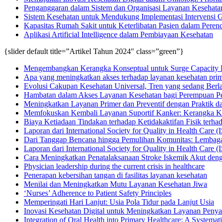
Penganggaran dalam Sistem dan Organisasi Layanan Kesehata
Sistem Kesehatan untuk Mendukung Implementasi Intervensi G
Kapasitas Rumah Sakit untuk Keterlibatan Pasien dalam Pere
Aplikasi Artificial Intelligence dalam Pembiayaan Kesehatan
{slider default title=”Artikel Tahun 2024″ class=”green”}
Mengembangkan Kerangka Konseptual untuk Surge Capacity Fle
Apa yang meningkatkan akses terhadap layanan kesehatan prim
Evolusi Cakupan Kesehatan Universal, Tren yang sedang Berl
Hambatan dalam Akses Layanan Kesehatan bagi Perempuan Pe
Meningkatkan Layanan Primer dan Preventif dengan Praktik da
Memfokuskan Kembali Layanan Suportif Kanker: Kerangka Ker
Biaya Ketiadaan Tindakan terhadap Ketidakaktifan Fisik terh
Laporan dari International Society for Quality in Health Care 
Dari Tanggap Bencana hingga Pemulihan Komunitas: Lembaga
Laporan dari International Society for Quality in Health Care 
Cara Meningkatkan Penatalaksanaan Stroke Iskemik Akut den
Physician leadership during the current crisis in healthcare
Penerapan kebersihan tangan di fasilitas layanan kesehatan
Menilai dan Meningkatkan Mutu Layanan Kesehatan Jiwa
‘Nurses’ Adherence to Patient Safety Principles
Memperingati Hari Lanjut: Usia Pola Tidur pada Lanjut Usia
Inovasi Kesehatan Digital untuk Meningkatkan Layanan Penya
Integration of Oral Health into Primary Healthcare: A Systema