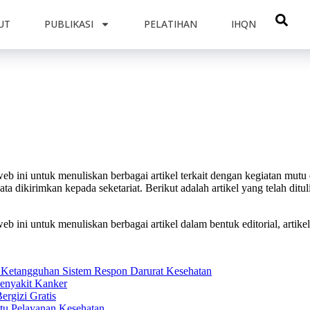
UT
PUBLIKASI
PELATIHAN
IHQN
ini untuk menuliskan berbagai artikel terkait dengan kegiatan mutu d
ta dikirimkan kepada seketariat. Berikut adalah artikel yang telah dit
ni untuk menuliskan berbagai artikel dalam bentuk editorial, artikel 
i Ketangguhan Sistem Respon Darurat Kesehatan
enyakit Kanker
ergizi Gratis
utu Pelayanan Kesehatan