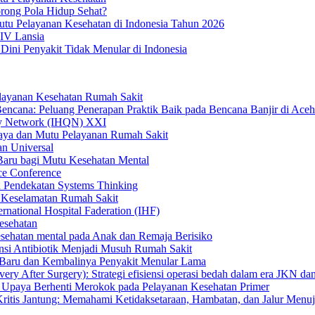
rong Pola Hidup Sehat?
tu Pelayanan Kesehatan di Indonesia Tahun 2026
HIV Lansia
Dini Penyakit Tidak Menular di Indonesia
elayanan Kesehatan Rumah Sakit
encana: Peluang Penerapan Praktik Baik pada Bencana Banjir di Aceh
ity Network (IHQN) XXI
Daya dan Mutu Pelayanan Rumah Sakit
n Universal
Baru bagi Mutu Kesehatan Mental
nce Conference
 Pendekatan Systems Thinking
dan Keselamatan Rumah Sakit
national Hospital Faderation (IHF)
esehatan
esehatan mental pada Anak dan Remaja Berisiko
nsi Antibiotik Menjadi Musuh Rumah Sakit
 Baru dan Kembalinya Penyakit Menular Lama
fter Surgery): Strategi efisiensi operasi bedah dalam era JKN dan 
 Upaya Berhenti Merokok pada Pelayanan Kesehatan Primer
ritis Jantung: Memahami Ketidaksetaraan, Hambatan, dan Jalur Menuju