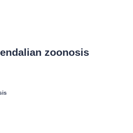
gendalian zoonosis
sis