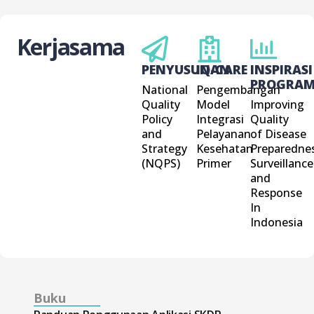
Kerjasama
PENYUSUNAN
IQ-CARE
INSPIRASI
PROGRA
National
Pengembangan
Quality
Model
Improving
Policy
Integrasi
Quality
and
Pelayanan
of Disease
Strategy
Kesehatan
Preparednes
(NQPS)
Primer
Surveillance
and
Response
In
Indonesia
Buku