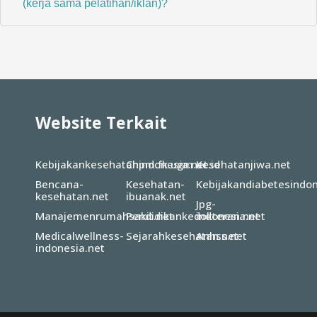
(kerja sama pelatihan/iklan)?
Website Terkait
Kebijakankesehatanindonesia.net
Chpm.fk.ugm.ac.id
Kesehatanjiwa.net
Bencana-
Kesehatan-
Kebijakandiabetesindon
kesehatan.net
ibuanak.net
Jpg-
Manajemenrumahsakit.net
Pendidikankedokteran.net
indonesia.net
Medicalwellness-
Sejarahkesehatan.net
Anhss.net
indonesia.net