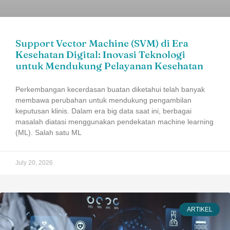
Support Vector Machine (SVM) di Era
Kesehatan Digital: Inovasi Teknologi
untuk Mendukung Pelayanan Kesehatan
Perkembangan kecerdasan buatan diketahui telah banyak
membawa perubahan untuk mendukung pengambilan
keputusan klinis. Dalam era big data saat ini, berbagai
masalah diatasi menggunakan pendekatan machine learning
(ML). Salah satu ML
July 20, 2026
ARTIKEL