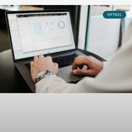
2026)
ARTIKEL
Kongres dan pameran internasional pertama di
kawasan Asia-Pasifik yang berfokus pada layanan
Hospital at Home (perawatan medis dan rumah
sakit berbasis di rumah). Diselenggarakan di
Taipei, Taiwan 2026.
SELENGKAPNYA