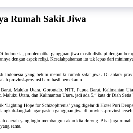
nya Rumah Sakit Jiwa
i Indonesia, problematika gangguan jiwa masih disikapi dengan ber
nnya dengan aspek religi. Kesalahpahaman itu tak lepas dari minimnya 
 Indonesia yang belum memiliki rumah sakit jiwa. Di antara provin
alah provinsi-provinsi baru hasil pemekaran.
Barat, Maluku Utara, Gorontalo, NTT, Papua Barat, Kalimantan Utar
at, Maluku Utara, dan Kalimantan Utara, jadi ada 5,” kata dr Diah S
‘Lighting Hope for Schizophrenia’ yang digelar di Hotel Puri Denpasar
ngkah-langkah agar pasien gangguan jiwa di provinsi-provinsi tersebut
tah daerah yang ingin membangun akan kita dorong. Bisa juga rumah
 yang sama.