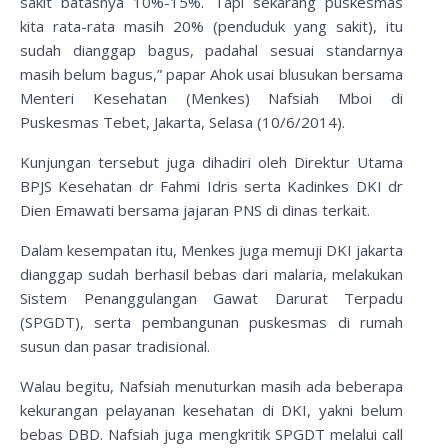
sakit batasnya 10%-15%. Tapi sekarang puskesmas
kita rata-rata masih 20% (penduduk yang sakit), itu
sudah dianggap bagus, padahal sesuai standarnya
masih belum bagus,” papar Ahok usai blusukan bersama
Menteri Kesehatan (Menkes) Nafsiah Mboi di
Puskesmas Tebet, Jakarta, Selasa (10/6/2014).
Kunjungan tersebut juga dihadiri oleh Direktur Utama
BPJS Kesehatan dr Fahmi Idris serta Kadinkes DKI dr
Dien Emawati bersama jajaran PNS di dinas terkait.
Dalam kesempatan itu, Menkes juga memuji DKI jakarta
dianggap sudah berhasil bebas dari malaria, melakukan
Sistem Penanggulangan Gawat Darurat Terpadu
(SPGDT), serta pembangunan puskesmas di rumah
susun dan pasar tradisional.
Walau begitu, Nafsiah menuturkan masih ada beberapa
kekurangan pelayanan kesehatan di DKI, yakni belum
bebas DBD. Nafsiah juga mengkritik SPGDT melalui call