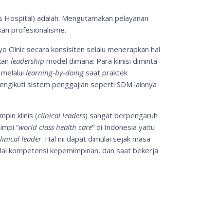
ass Hospital) adalah: Mengutamakan pelayanan
an profesionalisme.
 Clinic secara konsisiten selalu menerapkan hal
kan
leadership
model dimana: Para klinisi diminta
melalui
learning-by-doing
saat praktek
engikuti sistem penggajian seperti SDM lainnya
in klinis (
clinical leaders
) sangat berpengaruh
impi “
world class health care
” di Indonesia yaitu
linical leader
. Hal ini dapat dimulai sejak masa
lai kompetensi kepemimpinan, dan saat bekerja