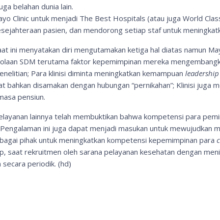
uga belahan dunia lain.
ayo Clinic untuk menjadi The Best Hospitals (atau juga World Cl
ejahteraan pasien, dan mendorong setiap staf untuk meningkatk
t ini menyatakan diri mengutamakan ketiga hal diatas namun Mayo
ngelolaan SDM terutama faktor kepemimpinan mereka mengembang
penelitian; Para klinisi diminta meningkatkan kemampuan
leadership
at bahkan disamakan dengan hubungan “pernikahan”; Klinisi juga m
 masa pensiun.
elayanan lainnya telah membuktikan bahwa kompetensi para pemimp
. Pengalaman ini juga dapat menjadi masukan untuk mewujudkan m
bagai pihak untuk meningkatkan kompetensi kepemimpinan para
c
p, saat rekruitmen oleh sarana pelayanan kesehatan dengan meni
ecara periodik. (hd)