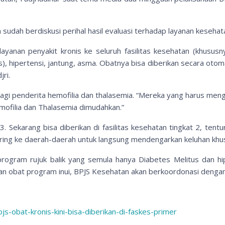
sudah berdiskusi perihal hasil evaluasi terhadap layanan kesehat
elayanan penyakit kronis ke seluruh fasilitas kesehatan (khus
, hipertensi, jantung, asma. Obatnya bisa diberikan secara otomat
jri.
agi penderita hemofilia dan thalasemia. “Mereka yang harus mengg
mofilia dan Thalasemia dimudahkan.”
 3. Sekarang bisa diberikan di fasilitas kesehatan tingkat 2, te
ring ke daerah-daerah untuk langsung mendengarkan keluhan khus
rogram rujuk balik yang semula hanya Diabetes Melitus dan hip
 dan obat program inui, BPJS Kesehatan akan berkoordonasi dengan
js-obat-kronis-kini-bisa-diberikan-di-faskes-primer