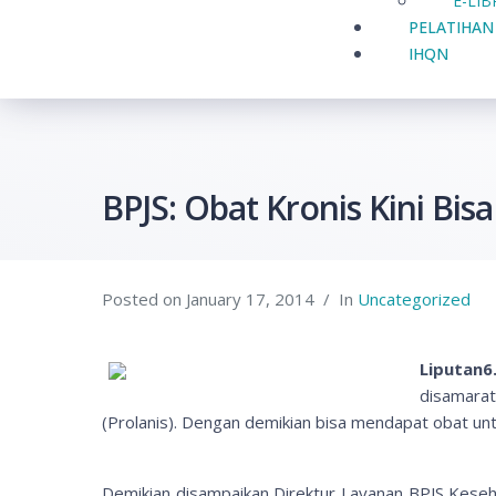
E-LI
PELATIHAN
IHQN
BPJS: Obat Kronis Kini Bis
Posted on
January 17, 2014
In
Uncategorized
Liputan6
disamarat
(Prolanis). Dengan demikian bisa mendapat obat unt
Demikian disampaikan Direktur Layanan BPJS Keseh