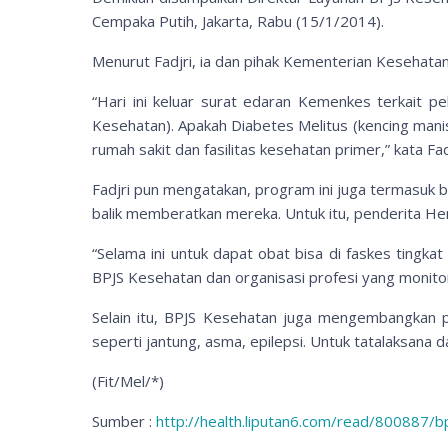
Cempaka Putih, Jakarta, Rabu (15/1/2014).
Menurut Fadjri, ia dan pihak Kementerian Kesehatan 
“Hari ini keluar surat edaran Kemenkes terkait p
Kesehatan). Apakah Diabetes Melitus (kencing manis)
rumah sakit dan fasilitas kesehatan primer,” kata Fad
Fadjri pun mengatakan, program ini juga termasuk b
balik memberatkan mereka. Untuk itu, penderita He
“Selama ini untuk dapat obat bisa di faskes tingkat
BPJS Kesehatan dan organisasi profesi yang monito
Selain itu, BPJS Kesehatan juga mengembangkan p
seperti jantung, asma, epilepsi. Untuk tatalaksana
(Fit/Mel/*)
Sumber :
http://health.liputan6.com/read/800887/bp