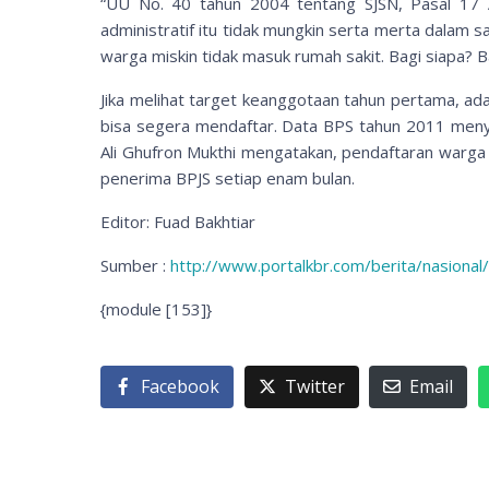
“UU No. 40 tahun 2004 tentang SJSN, Pasal 17 A
administratif itu tidak mungkin serta merta dalam sa
warga miskin tidak masuk rumah sakit. Bagi siapa? 
Jika melihat target keanggotaan tahun pertama, ad
bisa segera mendaftar. Data BPS tahun 2011 menye
Ali Ghufron Mukthi mengatakan, pendaftaran warga 
penerima BPJS setiap enam bulan.
Editor: Fuad Bakhtiar
Sumber :
http://www.portalkbr.com/berita/nasiona
{module [153]}
Facebook
Twitter
Email