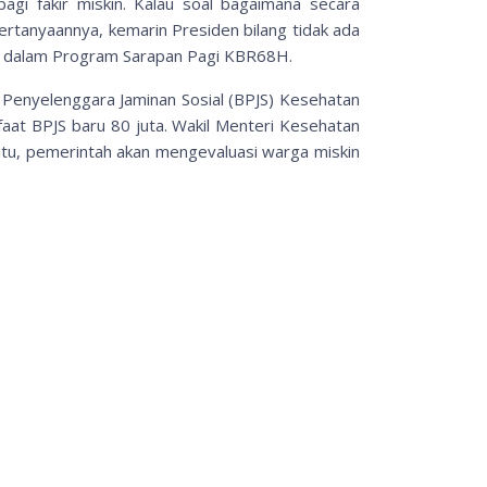
gi fakir miskin. Kalau soal bagaimana secara
 Pertanyaannya, kemarin Presiden bilang tidak ada
cang dalam Program Sarapan Pagi KBR68H.
n Penyelenggara Jaminan Sosial (BPJS) Kesehatan
at BPJS baru 80 juta. Wakil Menteri Kesehatan
 itu, pemerintah akan mengevaluasi warga miskin