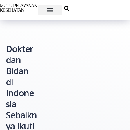
Dokter
dan
Bidan
di
Indone
sia
Sebaikn
ya Ikuti