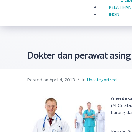
E-LI
PELATIHAN
IHQN
Dokter dan perawat asing 
Posted on
April 4, 2013
In
Uncategorized
(merdeka
(AEC) ata
barang dan
Kepala S