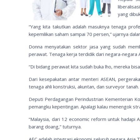
liberalisa
yang dibu
“Yang kita takutkan adalah masuknya tenaga prof
kepemilikan saham sampai 70 persen,” ujarnya dala
Donna menyatakan sektor jasa yang sudah membu
perawat. Tenaga kerja terdidik dari negara-negara
“Di bidang perawat kita sudah buka lho, mereka bisa
Dari kesepakatan antar menteri ASEAN, pergerakan 
tenaga ahli konstruksi, akuntan, dan surveyor tanah
Deputi Perdagangan Perindustrian Kementerian Koo
pemangku kepentingan. Apalagi kalau menengok strat
“Malaysia, dari 12 economic reform untuk hadapi AE
barang doang,” tuturnya.
AEC adalah integrasi ekonomi seluruh negara Asia