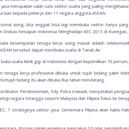
si jasa merupakan salah satu sektor usaha yang paling mengkhawa
ka luas kepada pekerja dari 11 negara anggota ASEAN.
esional asing, kita enggak bisa lagi membuka sektor hanya yan
m Diskusi Kesiapan Indonesia Menghadapi AEC 2015 di Kuningan, J
ka kesempatan tenaga kerja asing masuk adalah telekomunika
 ASEAN tersebut dapat membuka usaha di Tanah Air.
 buka usaha klinik gigi di Indonesia dengan kepemilikan 70 persen,
tenaga kerja profesional dibuka untuk tujuh bidang yakni dokte
. Ketujuh bidang itu akan dibuka dua tahun mendatang.
rdinator Perekonomian, Edy Putra Irawadi, menyatakan penguatan
egi negara tetangga seperti Malaysia dan Filipina fokus ke tenag
C, 7 strateginya sektor jasa. Sementara Filipina akan habis-hab
 Tenggara. Proses pelaksanaannya mencakup 10 pilar pengembang