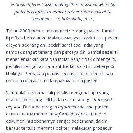
entirely different system altogether: a system whereby
patients request treatment rather than consent to
treatment …” (Shokrollahi, 2010)
Tahun 2008 penulis menemani seorang pasien tumor
hipofisis berobat ke Malaka, Malaysia. Waktu itu, pasien
dilayani seorang ahli bedah saraf asal India yang
nampak sangat tenang dan percaya diri. Sambil sesekali
menerjemahkan kata dan istilah yang tidak dimengerti,
penulis mengamati cara ahli bedah saraf ini bekerja di
kliniknya. Perhatian penulis terpusat pada penjelasan
rencana operasi dan dampaknya pada pasien.
Saat itulah pertama kali penulis mengenal apa yang
disebut oleh sang ahli bedah saraf sebagai
informed
request.
Berbeda dengan
informed consent,
pasien
diminta untuk membuat
informed request
. Inti dari
dokumen ini sebenarnya sangat sederhana: dalam
bentuk tertulis meminta dokter melakukan prosedur