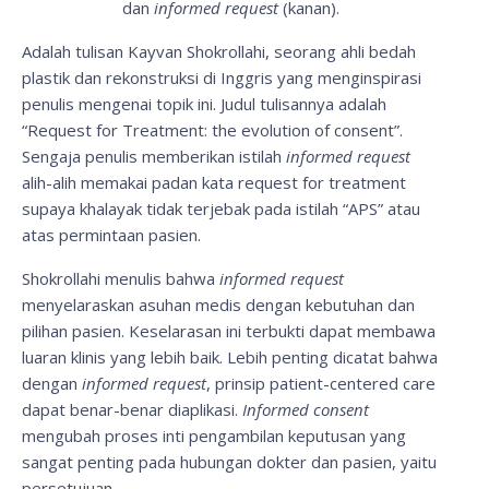
dan
informed request
(kanan).
Adalah tulisan Kayvan Shokrollahi, seorang ahli bedah
plastik dan rekonstruksi di Inggris yang menginspirasi
penulis mengenai topik ini. Judul tulisannya adalah
“Request for Treatment: the evolution of consent”.
Sengaja penulis memberikan istilah
informed request
alih-alih memakai padan kata request for treatment
supaya khalayak tidak terjebak pada istilah “APS” atau
atas permintaan pasien.
Shokrollahi menulis bahwa
informed request
menyelaraskan asuhan medis dengan kebutuhan dan
pilihan pasien. Keselarasan ini terbukti dapat membawa
luaran klinis yang lebih baik. Lebih penting dicatat bahwa
dengan
informed request
, prinsip patient-centered care
dapat benar-benar diaplikasi.
Informed consent
mengubah proses inti pengambilan keputusan yang
sangat penting pada hubungan dokter dan pasien, yaitu
persetujuan.