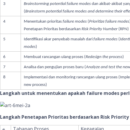
3
Brainstorming
potential failure modes
dan akibat-akibat yan
(
Brainstorm potential failure modes and determine their effe
4
Menentukan prioritas
failure modes
(
Prioritize failure modes
Penetapan Prioritas berdasarkan
Risk Priority Number
(RPN)
5
Identifikasi akar penyebab masalah dari
failure modes
(
Identi
modes
)
6
Membuat rancangan ulang proses (
Redesign the process
)
7
Analisa dan pengujian proses baru (
Analyze and test the new
8
Implementasi dan monitoring rancangan ulang proses (Impl
new process)
Langkah untuk menentukan apakah failure modes perl
Langkah Penetapan Prioritas berdasarkan Risk Priorit
Tahapan Proses
Kegagalan
#