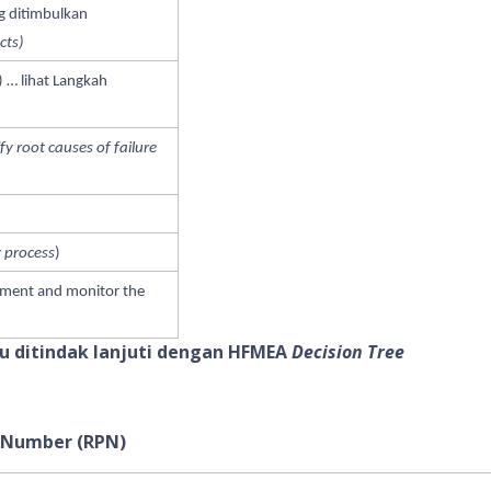
g ditimbulkan
cts)
) … lihat Langkah
fy root causes of failure
 process
)
ement and monitor the
u ditindak lanjuti dengan HFMEA
Decision Tree
y Number (RPN)