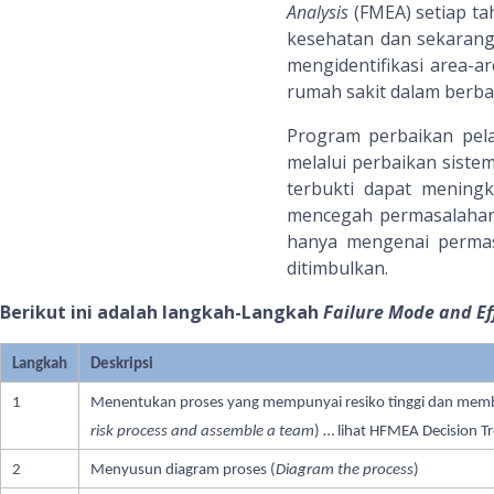
Analysis
(FMEA) setiap ta
kesehatan dan sekarang
mengidentifikasi area-a
rumah sakit dalam berba
Program perbaikan pel
melalui perbaikan siste
terbukti dapat meningk
mencegah permasalahan 
hanya mengenai permas
ditimbulkan.
Berikut ini adalah langkah-Langkah
Failure Mode and Ef
Langkah
Deskripsi
1
Menentukan proses yang mempunyai resiko tinggi dan mem
risk process and assemble a team
) … lihat HFMEA Decision T
2
Menyusun diagram proses (
Diagram the process
)