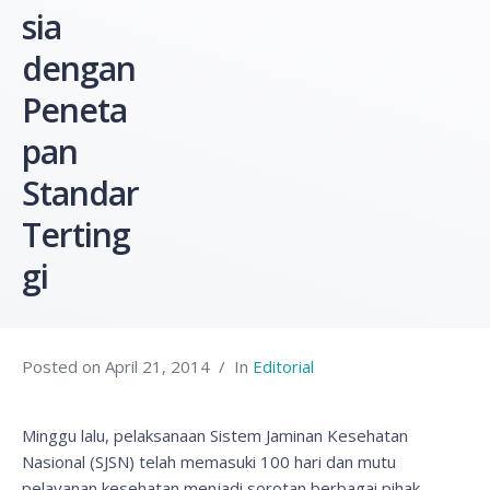
sia
dengan
Peneta
pan
Standar
Terting
gi
Posted on
April 21, 2014
In
Editorial
Minggu lalu, pelaksanaan Sistem Jaminan Kesehatan
Nasional (SJSN) telah memasuki 100 hari dan mutu
pelayanan kesehatan menjadi sorotan berbagai pihak.