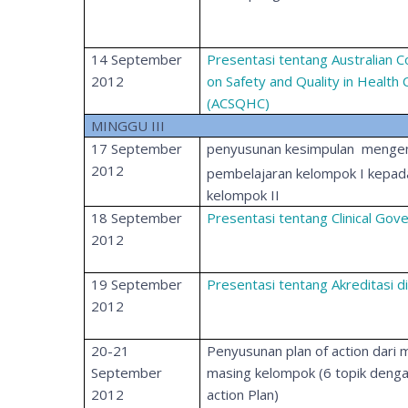
14 September
Presentasi tentang Australian 
2012
on Safety and Quality in Health 
(ACSQHC)
MINGGU III
17 September
penyusunan kesimpulan menge
2012
pembelajaran kelompok I kepad
kelompok II
18 September
Presentasi tentang Clinical Gov
2012
19 September
Presentasi tentang Akreditasi di
2012
20-21
Penyusunan plan of action dari 
September
masing kelompok (6 topik deng
2012
action Plan)