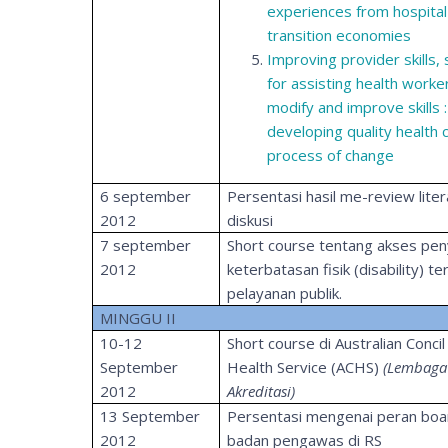
experiences from hospital
transition economies
Improving provider skills,
for assisting health worke
modify and improve skills :
developing quality health 
process of change
6 september
Persentasi hasil me-review liter
2012
diskusi
7 september
Short course tentang akses pe
2012
keterbatasan fisik (disability) t
pelayanan publik.
MINGGU II
10-12
Short course di Australian Concil
September
Health Service (ACHS)
(Lembaga
2012
Akreditasi)
13 September
Persentasi mengenai peran boa
2012
badan pengawas di RS