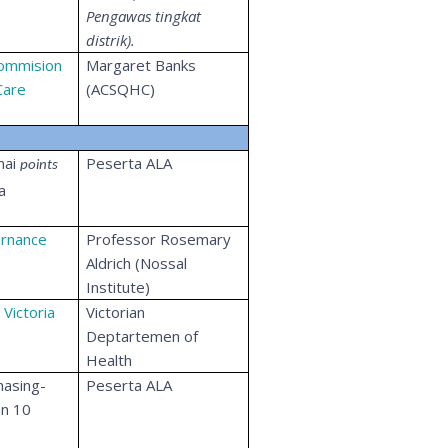
Pengawas tingkat
distrik).
Commision
Margaret Banks
Care
(ACSQHC)
nai
Peserta ALA
points
a
ernance
Professor Rosemary
Aldrich (Nossal
Institute)
 Victoria
Victorian
Deptartemen of
Health
masing-
Peserta ALA
an 10