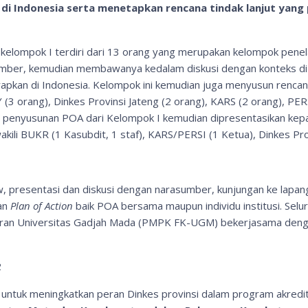
n di Indonesia serta menetapkan rencana tindak lanjut yan
kelompok I terdiri dari 13 orang yang merupakan kelompok penela
umber, kemudian membawanya kedalam diskusi dengan konteks di I
apkan di Indonesia. Kelompok ini kemudian juga menyusun rencana t
Y (3 orang), Dinkes Provinsi Jateng (2 orang), KARS (2 orang), 
asil penyusunan POA dari Kelompok I kemudian dipresentasikan k
akili BUKR (1 Kasubdit, 1 staf), KARS/PERSI (1 Ketua), Dinkes Pr
w, presentasi dan diskusi dengan narasumber, kunjungan ke lapan
an
Plan of Action
baik POA bersama maupun individu institusi. Seluru
an Universitas Gadjah Mada (PMPK FK-UGM) bekerjasama dengan 
an untuk meningkatkan peran Dinkes provinsi dalam program akredi