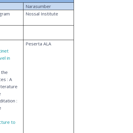
Narasumber
ogram
Nossal Institute
Peserta ALA
tinet
vel in
 the
ces : A
iterature
e
itation :
e
cture to
: