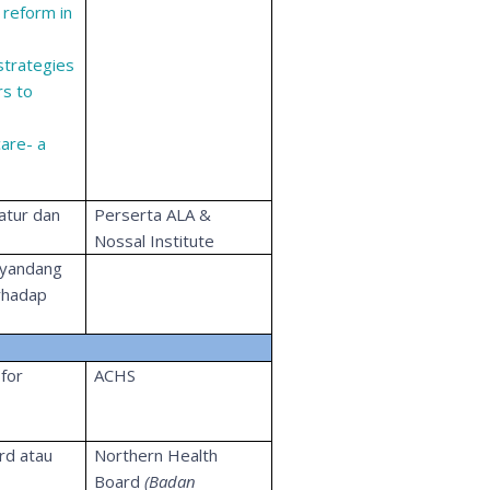
 reform in
 strategies
rs to
care- a
atur dan
Perserta ALA &
Nossal Institute
nyandang
erhadap
 for
ACHS
rd atau
Northern Health
Board
(Badan