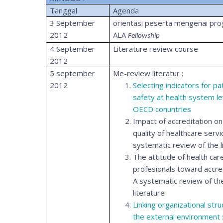
Tanggal
Agenda
3 September
orientasi peserta mengenai pr
2012
ALA
Fellowship
4 September
Literature review course
2012
5 september
Me-review literatur :
2012
Selecting indicators for pa
safety at health system le
OECD conuntries
Impact of accreditation on
quality of healthcare servi
systematic review of the l
The attitude of health car
profesionals toward accred
A systematic review of th
literature
Linking organizational stru
the external environment 