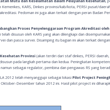
gkatan Mutu dan Keselamatan dalam Pelayanan Kesehatan
, 
 Kemenkes, KARS, Dinkes provinsi/kab/kota, PERSI pusat/daerah.
kreditasi. Pedoman ini juga akan terkait dengan peran Badan P
angkan Proses Penyelenggaraan Program Akreditasi oleh
i telah disusun oleh KARS yang akan dilengkapi dan disempurnakan
rvei dan pasca survei. Disamping itu bagian ini akan terkait den
 Kesehatan Provinsi
(akan terdiri dari staf dinkes, PERSI daerah,
isusun pada langkah pertama dan kedua. Peningkatan kompetensi 
 namun sebagai regulator, pembina dan pengawas RS yang berada
LA 2012 telah menyanggupi sebagai lokasi
Pilot Project Penin
Oktober-Desember tahun 2012 ini. Hasil pilot project ini dihara