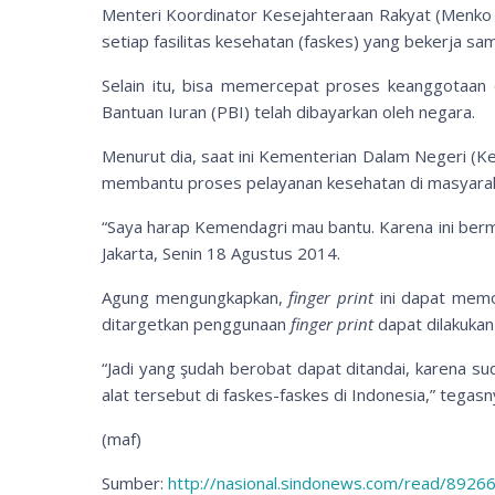
Menteri Koordinator Kesejahteraan Rakyat (Menk
setiap fasilitas kesehatan (faskes) yang bekerja s
Selain itu, bisa memercepat proses keanggotaan
Bantuan Iuran (PBI) telah dibayarkan oleh negara.
Menurut dia, saat ini Kementerian Dalam Negeri (K
membantu proses pelayanan kesehatan di masyarak
“Saya harap Kemendagri mau bantu. Karena ini berma
Jakarta, Senin 18 Agustus 2014.
Agung mengungkapkan,
finger print
ini dapat memo
ditargetkan penggunaan
finger print
dapat dilakukan
“Jadi yang şudah berobat dapat ditandai, karena s
alat tersebut di faskes-faskes di Indonesia,” tegasn
(
maf
)
Sumber:
http://nasional.sindonews.com/read/8926