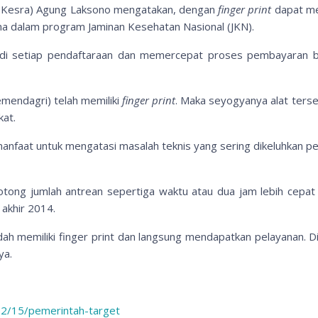
o Kesra) Agung Laksono mengatakan, dengan
finger print
dapat me
ama dalam program Jaminan Kesehatan Nasional (JKN).
 di setiap pendaftaraan dan memercepat proses pembayaran b
emendagri) telah memiliki
finger print
. Maka seyogyanya alat ters
at.
nfaat untuk mengatasi masalah teknis yang sering dikeluhkan pes
tong jumlah antrean sepertiga waktu atau dua jam lebih cepat 
 akhir 2014.
udah memiliki finger print dan langsung mendapatkan pelayanan.
ya.
62/15/pemerintah-target