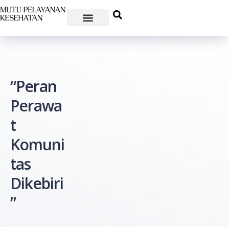
“Peran
Perawa
t
Komuni
tas
Dikebiri
”