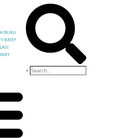
H BUKU
Y BRIEF
LASI
BRARY
×