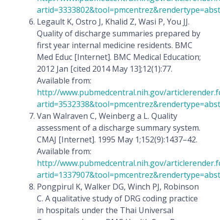
artid=3333802&tool=pmcentrez&rendertype=abst
Legault K, Ostro J, Khalid Z, Wasi P, You JJ.
Quality of discharge summaries prepared by
first year internal medicine residents. BMC
Med Educ [Internet]. BMC Medical Education;
2012 Jan [cited 2014 May 13];12(1):77.
Available from:
http://www.pubmedcentral.nih.gov/articlerender.f
artid=3532338&tool=pmcentrez&rendertype=abst
Van Walraven C, Weinberg a L. Quality
assessment of a discharge summary system.
CMAJ [Internet]. 1995 May 1;152(9):1437–42.
Available from:
http://www.pubmedcentral.nih.gov/articlerender.f
artid=1337907&tool=pmcentrez&rendertype=abst
Pongpirul K, Walker DG, Winch PJ, Robinson
C. A qualitative study of DRG coding practice
in hospitals under the Thai Universal