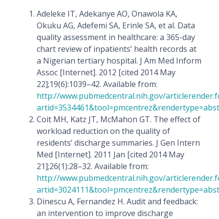
Adeleke IT, Adekanye AO, Onawola KA,
Okuku AG, Adefemi SA, Erinle SA, et al. Data
quality assessment in healthcare: a 365-day
chart review of inpatients’ health records at
a Nigerian tertiary hospital. J Am Med Inform
Assoc [Internet]. 2012 [cited 2014 May
22];19(6):1039–42. Available from:
http://www.pubmedcentral.nih.gov/articlerender.f
artid=3534461&tool=pmcentrez&rendertype=abst
Coit MH, Katz JT, McMahon GT. The effect of
workload reduction on the quality of
residents’ discharge summaries. J Gen Intern
Med [Internet]. 2011 Jan [cited 2014 May
21];26(1):28–32. Available from:
http://www.pubmedcentral.nih.gov/articlerender.f
artid=3024111&tool=pmcentrez&rendertype=abst
Dinescu A, Fernandez H. Audit and feedback:
an intervention to improve discharge