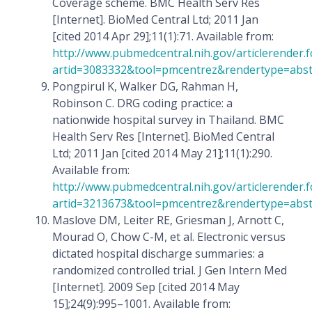
Coverage scheme. BMC Health Serv Res
[Internet]. BioMed Central Ltd; 2011 Jan
[cited 2014 Apr 29];11(1):71. Available from:
http://www.pubmedcentral.nih.gov/articlerender.f
artid=3083332&tool=pmcentrez&rendertype=abst
Pongpirul K, Walker DG, Rahman H,
Robinson C. DRG coding practice: a
nationwide hospital survey in Thailand. BMC
Health Serv Res [Internet]. BioMed Central
Ltd; 2011 Jan [cited 2014 May 21];11(1):290.
Available from:
http://www.pubmedcentral.nih.gov/articlerender.f
artid=3213673&tool=pmcentrez&rendertype=abst
Maslove DM, Leiter RE, Griesman J, Arnott C,
Mourad O, Chow C-M, et al. Electronic versus
dictated hospital discharge summaries: a
randomized controlled trial. J Gen Intern Med
[Internet]. 2009 Sep [cited 2014 May
15];24(9):995–1001. Available from: