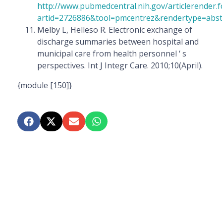
http://www.pubmedcentral.nih.gov/articlerender.f
artid=2726886&tool=pmcentrez&rendertype=abst
Melby L, Helleso R. Electronic exchange of
discharge summaries between hospital and
municipal care from health personnel ‘ s
perspectives. Int J Integr Care. 2010;10(April).
{module [150]}