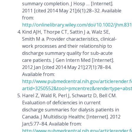
summary completion. J Hosp … [Internet].
2011 [cited 2014 May 21];6(1):28–32. Available
from:
http://onlinelibrary.wiley.com/doi/10.1002/jhm.831
Kind AJH, Thorpe CT, Sattin J a, Walz SE,
Smith M a. Provider characteristics, clinical-
work processes and their relationship to
discharge summary quality for sub-acute
care patients. J Gen Intern Med [Internet].
2012 Jan [cited 2014 May 21];27(1):78–84.
Available from:
http://www.pubmedcentral.nih.gov/articlerender.f
artid=3250552&tool=pmcentrez&rendertype=abst
Harel Z, Wald R, Perl J, Schwartz D, Bell CM.
Evaluation of deficiencies in current
discharge summaries for dialysis patients in
Canada. J Multidiscip Healthc [Internet]. 2012
Jan;5:77–84. Available from:
http://www.pubmedcentral.nih.gov/articlerender.f