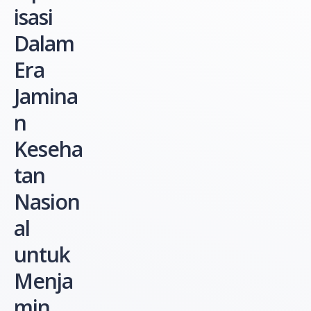
isasi
Dalam
Era
Jamina
n
Keseha
tan
Nasion
al
untuk
Menja
min