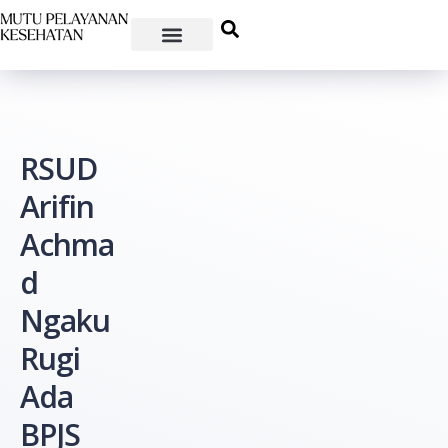
RSUD
Arifin
Achma
d
Ngaku
Rugi
Ada
BPJS