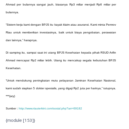
Ahmad per bulannya sangat jauh, biasanya Rp3 miliar menjadi Rp6 miliar per
bulannya.
“Sistem kerja kami dengan BPJS itu kayak klaim atau asuransi. Kami minta Pemrov
Riau untuk memberikan investasinya, baik untuk biaya pengobatan, perawatan
dan lainnya,” harapnya.
Di samping itu, sampai saat ini utang BPJS Kesehatan kepada pihak RSUD Arifin
Ahmad mencapai Rp2 miliar lebih. Utang itu mencakup segala kebutuhan BPJS
Kesehatan.
“Untuk mendukung peningkatan mutu pelayanan Jaminan Kesehatan Nasional,
kami sudah siapkan 5 dokter spesialis, yang digaji Rp2 juta per harinya,” tutupnya.
***(ary)
Sumber :
http://www.riauterkini.com/sosial.php?arr=69182
{module [153]}