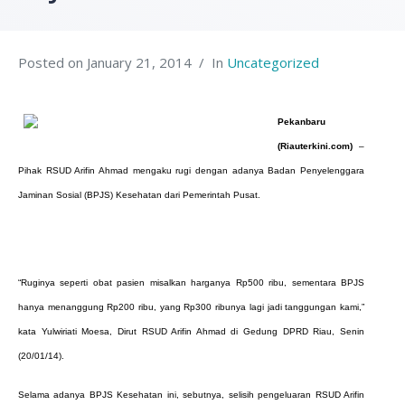
Posted on
January 21, 2014
In
Uncategorized
Pekanbaru
(Riauterkini.com)
–
Pihak RSUD Arifin Ahmad mengaku rugi dengan adanya Badan Penyelenggara
Jaminan Sosial (BPJS) Kesehatan dari Pemerintah Pusat.
“Ruginya seperti obat pasien misalkan harganya Rp500 ribu, sementara BPJS
hanya menanggung Rp200 ribu, yang Rp300 ribunya lagi jadi tanggungan kami,”
kata Yulwiriati Moesa, Dirut RSUD Arifin Ahmad di Gedung DPRD Riau, Senin
(20/01/14).
Selama adanya BPJS Kesehatan ini, sebutnya, selisih pengeluaran RSUD Arifin