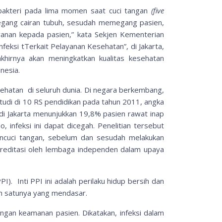
i bakteri pada lima momen saat cuci tangan
(five
gang cairan tubuh, sesudah memegang pasien,
yanan kepada pasien,” kata Sekjen Kementerian
eksi tTerkait Pelayanan Kesehatan”, di Jakarta,
akhirnya akan meningkatkan kualitas kesehatan
nesia.
sehatan di seluruh dunia. Di negara berkembang,
 studi di 10 RS pendidikan pada tahun 2011, angka
 di Jakarta menunjukkan 19,8% pasien rawat inap
 infeksi ini dapat dicegah. Penelitian tersebut
mencuci tangan, sebelum dan sesudah melakukan
reditasi oleh lembaga independen dalam upaya
. Inti PPI ini adalah perilaku hidup bersih dan
ah satunya yang mendasar.
engan keamanan pasien. Dikatakan, infeksi dalam