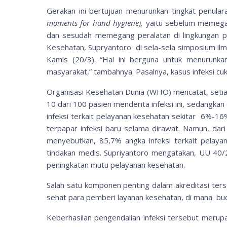
Gerakan ini bertujuan menurunkan tingkat penular
moments for hand hygiene),
yaitu sebelum memega
dan sesudah memegang peralatan di lingkungan pa
Kesehatan, Supryantoro di sela-sela simposium ilmi
Kamis (20/3). “Hal ini berguna untuk menurunkan
masyarakat,” tambahnya. Pasalnya, kasus infeksi c
Organisasi Kesehatan Dunia (WHO) mencatat, setiap
10 dari 100 pasien menderita infeksi ini, sedangkan
infeksi terkait pelayanan kesehatan sekitar 6%-16%
terpapar infeksi baru selama dirawat. Namun, dari 
menyebutkan, 85,7% angka infeksi terkait pelaya
tindakan medis. Supriyantoro mengatakan, UU 40/
peningkatan mutu pelayanan kesehatan.
Salah satu komponen penting dalam akreditasi ters
sehat para pemberi layanan kesehatan, di mana bud
Keberhasilan pengendalian infeksi tersebut merupa