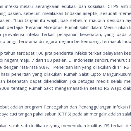
an infeksi melalui serangkaian edukasi dan sosialiasi CTPS ant
ng pasien, sebelum melakukan tindakan aseptik, sesudah meme
sien, “Cuci tangan itu wajib, baik sebelum maupun sesudah la
ah bertajuk ‘Peranan Akreditasi Rumah Sakit dalam Menurunkan Inf
 prevalensi infeksi terkait pelayanan kesehatan, yang pada 
ukup tinggi terutama di negara-negara berkembang, termasuk Indo
 tahun terdapat 100 juta penderita infeksi terkait pelayanan ke
 di negara maju, 7 dari 100 pasien. Di Indonesia sendiri, menurut
 dengan rata-rata 9,8%. Penelitian lain yang dilakukan di 11 RS
hasil penelitian yang dilakukan Rumah Sakit Cipto Mangunkusumo,
nan kesehatan dapat dikendalikan jika petugas medis selalu 
2009 tentang Rumah Sakit mengamanatkan setiap RS wajib diak
ebut adalah program Pencegahan dan Penanggulangan Infeksi (PPI)
aya cuci tangan pakai sabun (CTPS) pada air mengalir adalah sal
kan salah satu indikator yang menentukan kualitas RS terkait d