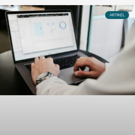
2026)
ARTIKEL
Kongres dan pameran internasional pertama di
kawasan Asia-Pasifik yang berfokus pada layanan
Hospital at Home (perawatan medis dan rumah
sakit berbasis di rumah). Diselenggarakan di
Taipei, Taiwan 2026.
SELENGKAPNYA