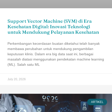
Support Vector Machine (SVM) di Era
Kesehatan Digital: Inovasi Teknologi
untuk Mendukung Pelayanan Kesehatan
Perkembangan kecerdasan buatan diketahui telah banyak
membawa perubahan untuk mendukung pengambilan
keputusan klinis. Dalam era big data saat ini, berbagai
masalah diatasi menggunakan pendekatan machine learning
(ML). Salah satu ML
July 20, 2026
ARTIKEL