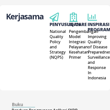
Kerjasama
PENYUSUNAN
IQ-CARE
INSPIRASI
PROGRA
National
Pengembangan
Quality
Model
Improving
Policy
Integrasi
Quality
and
Pelayanan
of Disease
Strategy
Kesehatan
Preparednes
(NQPS)
Primer
Surveillance
and
Response
In
Indonesia
Buku