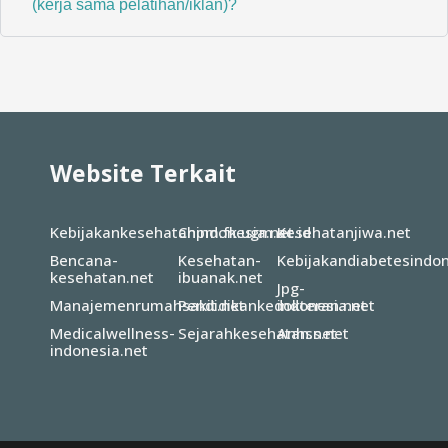
(kerja sama pelatihan/iklan)?
Website Terkait
Kebijakankesehatanindonesia.net
Chpm.fk.ugm.ac.id
Kesehatanjiwa.net
Bencana-
Kesehatan-
Kebijakandiabetesindon
kesehatan.net
ibuanak.net
Jpg-
Manajemenrumahsakit.net
Pendidikankedokteran.net
indonesia.net
Medicalwellness-
Sejarahkesehatan.net
Anhss.net
indonesia.net